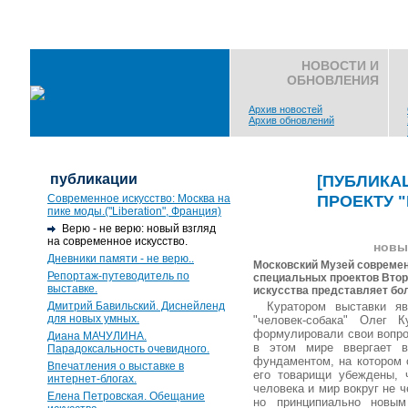
НОВОСТИ И
ОБНОВЛЕНИЯ
Архив новостей
Архив обновлений
публикации
[ПУБЛИКА
ПРОЕКТУ 
Современное искусство: Москва на
пике моды.("Liberation", Франция)
Верю - не верю: новый взгляд
на современное искусство.
новы
Дневники памяти - не верю..
Московский Музей современ
Репортаж-путеводитель по
специальных проектов Втор
выставке.
искусства представляет бо
Дмитрий Бавильский. Диснейленд
Куратором выставки яв
для новых умных.
"человек-собака" Олег К
формулировали свои вопро
Диана МАЧУЛИНА.
в этом мире ввергает в
Парадоксальность очевидного.
фундаментом, на котором 
Впечатления о выставке в
его товарищи убеждены, 
интернет-блогах.
человека и мир вокруг не 
Елена Петровская. Обещание
но принципиально новым