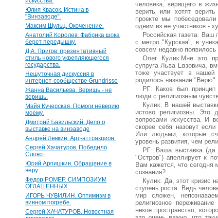
искусства.
человека, верящего в жизн
Юлия Квасок. Истина в
верить или хотят верить
"Винзаводе".
проекте мы побеседовали
Максим Шульц. Окоченение.
одним из ее участников - 
Российская газета: Ваш 
Анатолий Королев. Фабрика шока
берет передышку.
с метро "Курская", в уник
совсем недавно появилось 
Д.А. Пригов: презентативный
стиль нового укрепляющегося
Олег Кулик:Мне это пр
государства.
супруга Льва Евзовича, вм
тоже участвует в нашей 
Нешуточная дискуссия в
родилось название "Верю".
интернет-сообществе Grundrisse
РГ: Каков был принцип
Жанна Васильева. Веришь - не
люди с религиозным чувст
веришь.
Кулик: В нашей выставк
Майя Кучерская. Помоги неверию
истово религиозны. Это 
моему.
вопросами искусства. И в
Дмитрий Бавильский. Дело о
скорее себя назовут если
выставке на винзаводе
Или людьми, которые сч
Андрей Левкин. Арт-аттракцион.
уровень развития, чем рели
Сергей Хачатуров. Победило
РГ: Ваша выставка (да
Слово.
"Остров") апеллирует к по
Юрий Арпишкин. Обращение в
Вам кажется, что сегодня 
веру.
сознания?
Федор РОМЕР. СИМПОЗИУМ
Кулик: Да, этот кризис н
ОГЛАШЕННЫХ.
ступень роста. Ведь челов
мир сложен, непознавае
ИГОРЬ ЧУВИЛИН. Оптимизм в
винном погребе.
религиозное переживание 
некое пространство, котор
Сергей ХАЧАТУРОВ. Новостная
это очень важно, что так