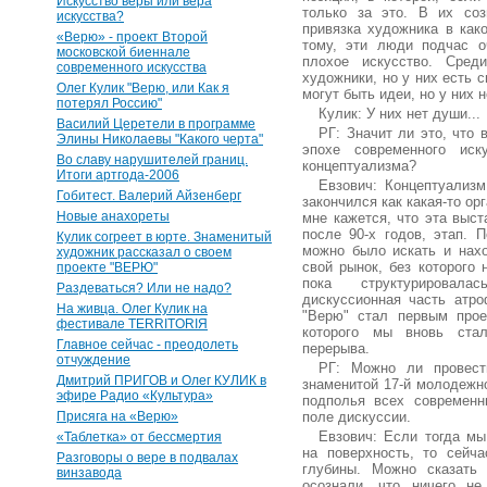
Искусство веры или вера
только за это. В их соз
искусства?
привязка художника в как
«Верю» - проект Второй
тому, эти люди подчас о
московской биеннале
плохое искусство. Сред
современного искусства
художники, но у них есть 
Олег Кулик "Верю, или Как я
могут быть идеи, но у них не
потерял Россию"
Кулик: У них нет души...
Василий Церетели в программе
РГ: Значит ли это, что
Элины Николаевы "Какого черта"
эпохе современного иск
Во славу нарушителей границ.
концептуализма?
Итоги артгода-2006
Евзович: Концептуализм
Гобитест. Валерий Айзенберг
закончился как какая-то ор
Новые анахореты
мне кажется, что эта выст
после 90-х годов, этап. 
Кулик согреет в юрте. Знаменитый
можно было искать и нахо
художник рассказал о своем
свой рынок, без которого 
проекте "ВЕРЮ"
пока структурировала
Раздеваться? Или не надо?
дискуссионная часть атро
На живца. Олег Кулик на
"Верю" стал первым прое
фестивале TERRITORIЯ
которого мы вновь стал
Главное сейчас - преодолеть
перерыва.
отчуждение
РГ: Можно ли провест
Дмитрий ПРИГОВ и Олег КУЛИК в
знаменитой 17-й молодежно
эфире Радио «Культура»
подполья всех современн
Присяга на «Верю»
поле дискуссии.
Евзович: Если тогда мы
«Таблетка» от бессмертия
на поверхность, то сейч
Разговоры о вере в подвалах
глубины. Можно сказать
винзавода
осознали, что ничего н