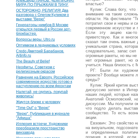
Александр ПАНОВ. ЧЕМПИОНАТ
властью?
МИРА ПО ПРЫЖКАМ В ТИНУ.
Кулик: Слава богу, что
ОСТОРОЖНО, РЕЛИГИЯ! Два
внимание на такие сложн
разговора с Олегом Куликом о
области. На фестивале "Те
выставке "Верю"
потратил свои и нервы и с
Генераторы нимбов.В Москве
современном искусстве и 
открылся первый в России арт-
Если эту акцию как-то
блокбастер.
приветствую. Как и много
Вопросы веры. Utro.ru
сказал там очень важные 
Оптимизм в ледниковых условиях
уникальная страна, котора
следовательно, запас сил 
Credo.Дмитрий Барабанов.
Artinfo.ru
огромные ракеты, но мы не
нет огромных ракет, но 
The Beauty of Belief
учиться. Наша близость с М
Неофиты. Советизм с
РГ: Были ли художник
религиозным окрасом
проекте? Вообще можете л
Равнение на Европу. Российское
среды?
современное искусство готово к
Кулик: Яркий критик выс
наступлению по всем фронтам
дискуссию затеял в Интер
Налетай, не скупись, покупай
наших людей, которые наз
живопись!
Анатолий Осмоловский, на
Жмутся ближе к человеку
дискуссии. Мы получили ок
"Time Out" о "Верю"
что подло делать выстав
сообщество. То есть возн
"Верю". Публикация в журнале
акции.
"Афиша"
Евзович: Это свойство н
Иллюзия встречи. Художники
на визуальном, подсознате
преобразили пространство
и определенных политиче
винзавода
позиция, в которой, если