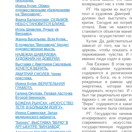
лихорадка.
возвращают нас к этим тем
Ирина Кулик. Обмен
РГ: На одном из выступ
художественными убеждениями
поэт и художник Дмитрий 
на "Винзаводе".
должен был выступать п
Фаина Балахонская. СЕДЬМОЕ
критик. Сегодня же потре
НЕБО СТАНОВИТСЯ БЛИЖЕ.
отпала. Вам не кажется
Игорь Шевелев. Лучше уж
становится объектом манип
Винзавод.
проекта - осуществляет гос
Жанна Васильева. Всяк Кулик...
Кулик: Да, действительн
В подвалах "Винзавода" бродит
зависит от того, как ты 
художественная мысль.
церковь, чтобы показать 
переживания, чувства. И 
НАДЕЖДА ШАВЕРДОВА.
ХУДОЖНИК НА ДОВЕРИИ.
именно люди ходят в храм.
Лев Евзович: В этом про
Выставки с Дмитрием Смолевым.
ХОЧЕТСЯ ВЕРИТЬ.
об обращении художника
содержится в религиозн
ДМИТРИЙ СМОЛЕВ. Чрево
верить в Бога, но в готи
престижа.
рожденных в рамках церк
Ирина Кулик. ВЕРИТЕЛЬНАЯ
энергетика, которая м
ГРАМОТА.
поддержать искусство. И 
Галина Окулова. Первая ласточка
был так рационально крити
Второй биеннале.
барокко с ее экстазами, к
БОЖЕНА РЫНСКА: «ИСКУССТВО,
"Верю" содержится и какая
ТЕТЯ, В БОЛЬШОМ ДОЛГУ».
так или иначе была связана
Ирина Саминская: Запах
РГ: Государство начина
медицинского кабинета.
игнорировало или отрица
современного искусст
"Бизнес". ВЫСТАВКА "ВЕРЮ" В
АРТ-ЦЕНТРЕ "ВИНЗАВОД"
государственную поддер
которая возникает сег