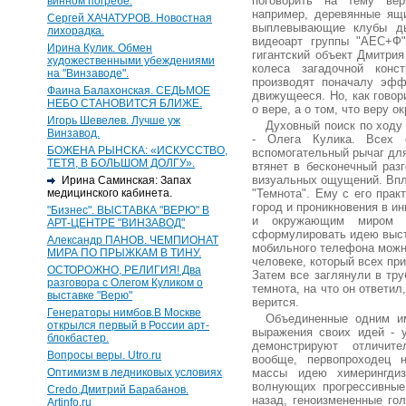
поговорить на тему вер
винном погребе.
например, деревянные ящ
Сергей ХАЧАТУРОВ. Новостная
выплевывающие клубы ды
лихорадка.
видеоарт группы "АЕС+Ф"
Ирина Кулик. Обмен
гигантский объект Дмитри
художественными убеждениями
колеса загадочной конс
на "Винзаводе".
производят поначалу эф
Фаина Балахонская. СЕДЬМОЕ
движущееся. Но, как говор
НЕБО СТАНОВИТСЯ БЛИЖЕ.
о вере, а о том, что веру о
Игорь Шевелев. Лучше уж
Духовный поиск по ходу
Винзавод.
- Олега Кулика. Всех 
БОЖЕНА РЫНСКА: «ИСКУССТВО,
вспомогательный рычаг для
ТЕТЯ, В БОЛЬШОМ ДОЛГУ».
втянет в бесконечный раз
визуальных ощущений. Впл
Ирина Саминская: Запах
медицинского кабинета.
"Темнота". Ему с его пра
город и проникновения в и
"Бизнес". ВЫСТАВКА "ВЕРЮ" В
и окружающим миром н
АРТ-ЦЕНТРЕ "ВИНЗАВОД"
сформулировать идею выст
Александр ПАНОВ. ЧЕМПИОНАТ
мобильного телефона можно
МИРА ПО ПРЫЖКАМ В ТИНУ.
человеке, который всех при
ОСТОРОЖНО, РЕЛИГИЯ! Два
Затем все заглянули в тру
разговора с Олегом Куликом о
темнота, на что он ответил,
выставке "Верю"
верится.
Генераторы нимбов.В Москве
Объединенные одним им
открылся первый в России арт-
выражения своих идей - 
блокбастер.
демонстрируют отличите
Вопросы веры. Utro.ru
вообще, первопроходец н
Оптимизм в ледниковых условиях
массы идею химерингдиз
волнующих прогрессивные
Credo.Дмитрий Барабанов.
назад, геноизмененные го
Artinfo.ru