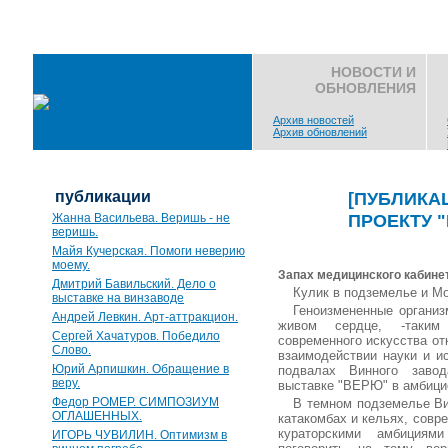
НОВОСТИ И
ОБНОВЛЕНИЯ
Архив новостей
Архив обновлений
публикации
[ПУБЛИКА
ПРОЕКТУ 
Жанна Васильева. Веришь - не
веришь.
Майя Кучерская. Помоги неверию
моему.
Запах медицинского кабинет
Дмитрий Бавильский. Дело о
Кулик в подземелье и М
выставке на винзаводе
Геноизмененные организ
Андрей Левкин. Арт-аттракцион.
живом сердце, -таким
Сергей Хачатуров. Победило
современного искусства от
Слово.
взаимодействии науки и ис
Юрий Арпишкин. Обращение в
подвалах Винного завод
веру.
выставке "ВЕРЮ" в амбици
Федор РОМЕР. СИМПОЗИУМ
В темном подземелье Ви
ОГЛАШЕННЫХ.
катакомбах и кельях, совр
кураторскими амбициям
ИГОРЬ ЧУВИЛИН. Оптимизм в