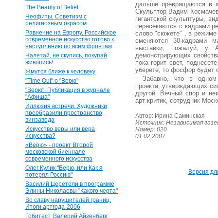
дальше превращаются в а
The Beauty of Belief
Скульптор Вадим Космачев 
Неофиты. Советизм с
гигантской скульптуры, ви
религиозным окрасом
пересекаются с кадрами ре
Равнение на Европу. Российское
слово "сюжете" , в режиме
современное искусство готово к
сменяются 30-кадрами м
наступлению по всем фронтам
выставки, пожалуй, у
демонстрирующих свойств
Налетай, не скупись, покупай
живопись!
пока горит свет, поднесете
уберете, то фосфор будет 
Жмутся ближе к человеку
Забавно, что в одном
"Time Out" о "Верю"
проекта, утверждающих сил
"Верю". Публикация в журнале
другой. Вечный спор и не
"Афиша"
арт-критик, сотрудник Моск
Иллюзия встречи. Художники
преобразили пространство
Автор: Ирина Саминская
винзавода
Источник: Независимая газ
Искусство веры или вера
Номер: 020
искусства?
01.02.2007
«Верю» - проект Второй
московской биеннале
современного искусства
Олег Кулик "Верю, или Как я
Версия дл
потерял Россию"
Василий Церетели в программе
Элины Николаевы "Какого черта"
Во славу нарушителей границ.
Итоги артгода-2006
Гобитест. Валерий Айзенберг