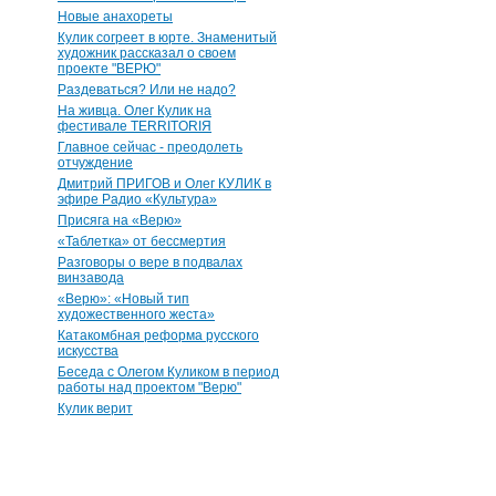
Новые анахореты
Кулик согреет в юрте. Знаменитый
художник рассказал о своем
проекте "ВЕРЮ"
Раздеваться? Или не надо?
На живца. Олег Кулик на
фестивале TERRITORIЯ
Главное сейчас - преодолеть
отчуждение
Дмитрий ПРИГОВ и Олег КУЛИК в
эфире Радио «Культура»
Присяга на «Верю»
«Таблетка» от бессмертия
Разговоры о вере в подвалах
винзавода
«Верю»: «Новый тип
художественного жеста»
Катакомбная реформа русского
искусства
Беседа с Олегом Куликом в период
работы над проектом "Верю"
Кулик верит