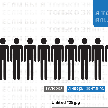
Галерея
Лидеры рейтинга
Untitled #28.jpg