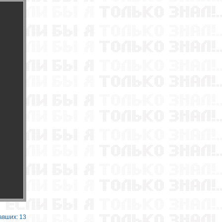
авших: 13