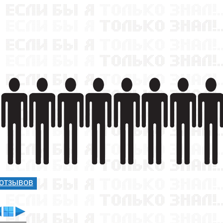
 отзывов